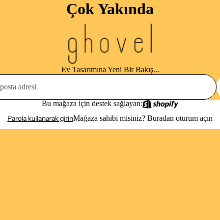
Çok Yakında
Ev Tasarımına Yeni Bir Bakış...
Bu mağaza için destek sağlayan:
Parola kullanarak girin
Mağaza sahibi misiniz?
Buradan oturum açın