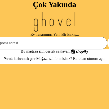
Çok Yakında
Ev Tasarımına Yeni Bir Bakış...
Bu mağaza için destek sağlayan:
Parola kullanarak girin
Mağaza sahibi misiniz?
Buradan oturum açın